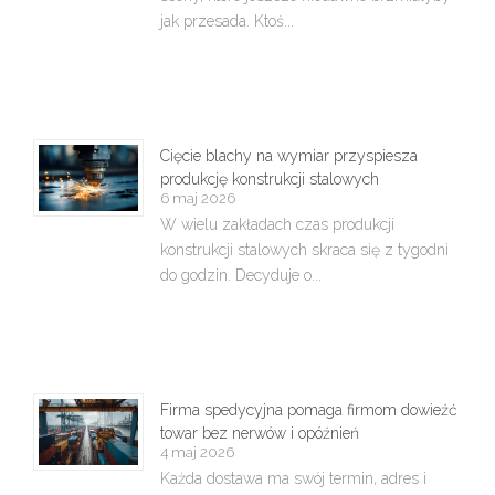
jak przesada. Ktoś...
Cięcie blachy na wymiar przyspiesza
produkcję konstrukcji stalowych
6 maj 2026
W wielu zakładach czas produkcji
konstrukcji stalowych skraca się z tygodni
do godzin. Decyduje o...
Firma spedycyjna pomaga firmom dowieźć
towar bez nerwów i opóźnień
4 maj 2026
Każda dostawa ma swój termin, adres i