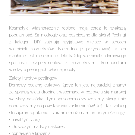
Kosmetyki własnoręcznie robione mają coraz to większą
popularność. Są niedrogie oraz bezpieczne dla skóry! Peelingi
z kategorii DIY zajmują wyjątkowe miejsce w sercach
wielbicieli kosmetyków. Nietrudno je przygotować, a ich
działanie jest nieocenione. Dla każdej wielbicielki domowego
spa oraz eksperymentów z kosmetykami: kompendium
wiedzy o peelingach własnej roboty!
Zalety i wpływ peelingów
Domowy peeleng cukrowy (gdyż ten jest najbardziej znany)
za sprawą wielu drobinek wspomaga w pozbyciu się martwej
warstwy naskórka. Tym sposobem oczyszczamy skórę i nie
dopuszczamy do powstawania zaskórninków! Jeśli taki zabieg
stosujemy regularnie i starannie może nam on przynieść ulgę:
• nawilżyć skórę
• złuszczyć martwy naskórek
• poprawienie krążenia