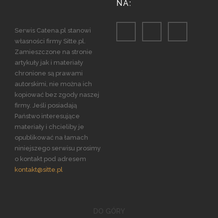
NA:
Serwis Catena.pl stanowi
własności firmy Sitte.pl.
Zamieszczone na stronie
artykuły jak i materiały
chronione są prawami
autorskimi, nie można ich
kopiować bez zgody naszej
firmy. Jeśli posiadają
Państwo interesujące
materiały i chcieliby je
opublikować na łamach
niniejszego serwisu prosimy
o kontakt pod adresem
kontakt@sitte.pl
DO GÓRY