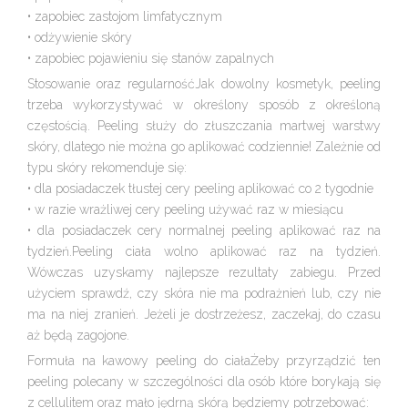
• zapobiec zastojom limfatycznym
• odżywienie skóry
• zapobiec pojawieniu się stanów zapalnych
Stosowanie oraz regularnośćJak dowolny kosmetyk, peeling
trzeba wykorzystywać w określony sposób z określoną
częstością. Peeling służy do złuszczania martwej warstwy
skóry, dlatego nie można go aplikować codziennie! Zależnie od
typu skóry rekomenduje się:
• dla posiadaczek tłustej cery peeling aplikować co 2 tygodnie
• w razie wrażliwej cery peeling używać raz w miesiącu
• dla posiadaczek cery normalnej peeling aplikować raz na
tydzień.Peeling ciała wolno aplikować raz na tydzień.
Wówczas uzyskamy najlepsze rezultaty zabiegu. Przed
użyciem sprawdź, czy skóra nie ma podrażnień lub, czy nie
ma na niej zranień. Jeżeli je dostrzeżesz, zaczekaj, do czasu
aż będą zagojone.
Formuła na kawowy peeling do ciałaŻeby przyrządzić ten
peeling polecany w szczególności dla osób które borykają się
z cellulitem oraz mało jędrną skórą będziemy potrzebować: