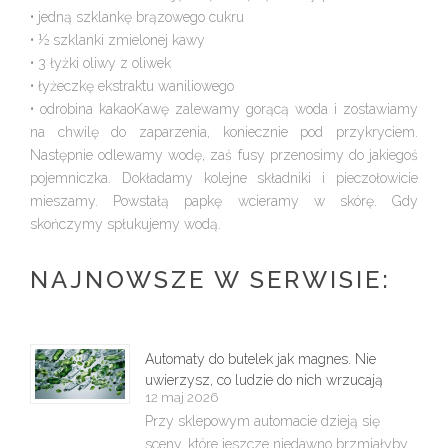
• jedną szklankę brązowego cukru
• ½ szklanki zmielonej kawy
• 3 łyżki oliwy z oliwek
• łyżeczkę ekstraktu waniliowego
• odrobina kakaoKawę zalewamy gorącą woda i zostawiamy
na chwilę do zaparzenia, koniecznie pod przykryciem.
Następnie odlewamy wodę, zaś fusy przenosimy do jakiegoś
pojemniczka. Dokładamy kolejne składniki i pieczołowicie
mieszamy. Powstałą papkę wcieramy w skórę. Gdy
skończymy spłukujemy wodą.
NAJNOWSZE W SERWISIE:
Automaty do butelek jak magnes. Nie
uwierzysz, co ludzie do nich wrzucają
12 maj 2026
Przy sklepowym automacie dzieją się
sceny, które jeszcze niedawno brzmiałyby