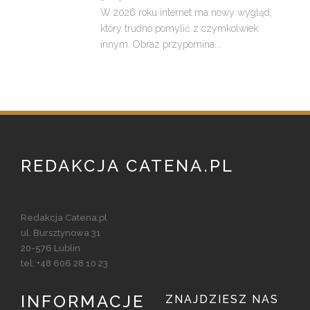
W 2026 roku internet ma nowy wygląd,
który trudno pomylić z czymkolwiek
innym. Obraz przypomina...
REDAKCJA CATENA.PL
Redakcja Catena.pl
ul. Bursztynowa 31
20-576 Lublin
tel: +48 606 28 10 23
INFORMACJE
ZNAJDZIESZ NAS