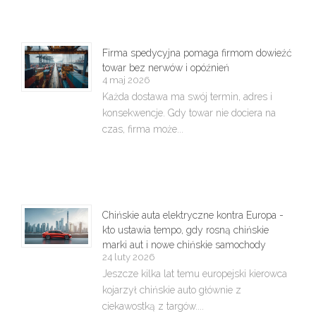
Firma spedycyjna pomaga firmom dowieźć
towar bez nerwów i opóźnień
4 maj 2026
Każda dostawa ma swój termin, adres i
konsekwencje. Gdy towar nie dociera na
czas, firma może...
Chińskie auta elektryczne kontra Europa -
kto ustawia tempo, gdy rosną chińskie
marki aut i nowe chińskie samochody
24 luty 2026
Jeszcze kilka lat temu europejski kierowca
kojarzył chińskie auto głównie z
ciekawostką z targów....