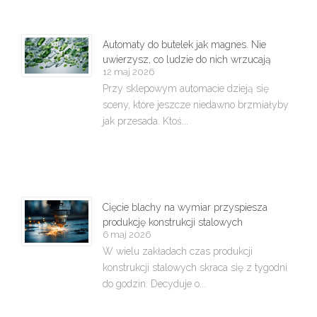
Automaty do butelek jak magnes. Nie
uwierzysz, co ludzie do nich wrzucają
12 maj 2026
Przy sklepowym automacie dzieją się
sceny, które jeszcze niedawno brzmiałyby
jak przesada. Ktoś...
Cięcie blachy na wymiar przyspiesza
produkcję konstrukcji stalowych
6 maj 2026
W wielu zakładach czas produkcji
konstrukcji stalowych skraca się z tygodni
do godzin. Decyduje o...