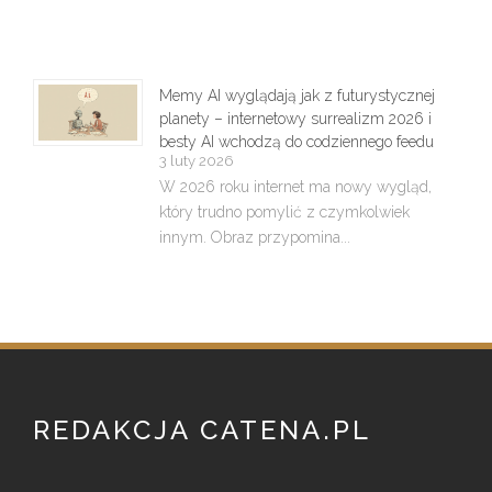
Memy AI wyglądają jak z futurystycznej
planety – internetowy surrealizm 2026 i
besty AI wchodzą do codziennego feedu
3 luty 2026
W 2026 roku internet ma nowy wygląd,
który trudno pomylić z czymkolwiek
innym. Obraz przypomina...
REDAKCJA CATENA.PL