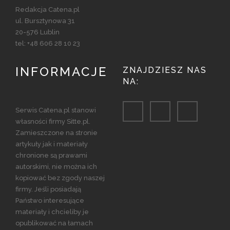
Redakcja Catena.pl
ul. Bursztynowa 31
20-576 Lublin
tel: +48 606 28 10 23
INFORMACJE
ZNAJDZIESZ NAS
NA:
Serwis Catena.pl stanowi
własności firmy Sitte.pl.
Zamieszczone na stronie
artykuły jak i materiały
chronione są prawami
autorskimi, nie można ich
kopiować bez zgody naszej
firmy. Jeśli posiadają
Państwo interesujące
materiały i chcieliby je
opublikować na łamach